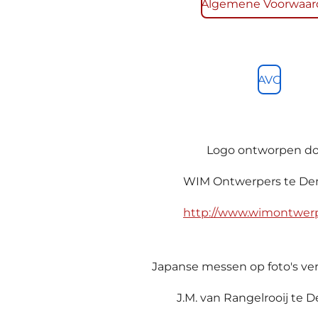
Algemene Voorwaar
a
b
g
o
r
o
a
k
AVG
m
Logo ontworpen do
WIM Ontwerpers te De
http://www.wimontwerp
Japanse messen op foto's verk
J.M. van Rangelrooij te 