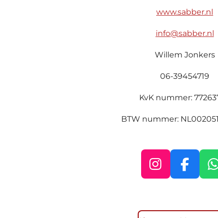
www.sabber.nl
info@sabber.nl
Willem Jonkers
06-39454719
KvK nummer:
77263
BTW nummer: NL00205
I
F
n
a
s
c
t
e
t