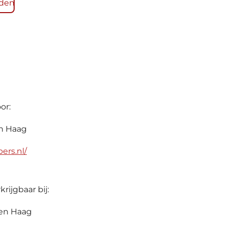
den
s
A
p
p
or:
n Haag
ers.nl/
rijgbaar bij:
Den Haag