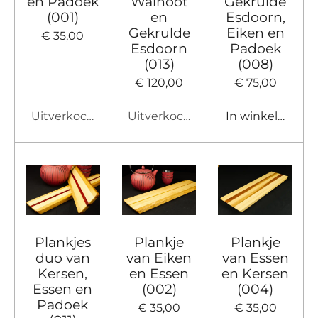
en Padoek
Walnoot
Gekrulde
(001)
en
Esdoorn,
Gekrulde
Eiken en
€ 35,00
Esdoorn
Padoek
(013)
(008)
€ 120,00
€ 75,00
Uitverkocht
Uitverkocht
In winkelwagen
Plankjes
Plankje
Plankje
duo van
van Eiken
van Essen
Kersen,
en Essen
en Kersen
Essen en
(002)
(004)
Padoek
€ 35,00
€ 35,00