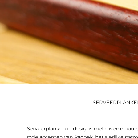
SERVEERPLANKE
Serveerplanken in designs met diverse houtso
rode accenten van Padoek, het sierlijke pat