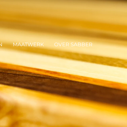
N
MAATWERK
OVER SABBER