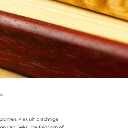
N
orten. Kies uit prachtige
roon van Gekrulde Esdoorn of