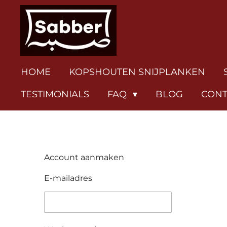
Ga
direct
naar
de
hoofdinhoud
HOME
KOPSHOUTEN SNIJPLANKEN
TESTIMONIALS
FAQ
BLOG
CONT
Account aanmaken
E-mailadres