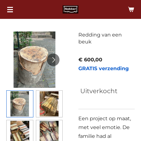
Ga
direct
naar
de
Redding van een
beuk
hoofdinhoud
€ 600,00
GRATIS verzending
Uitverkocht
Een project op maat,
met veel emotie. De
familie had al