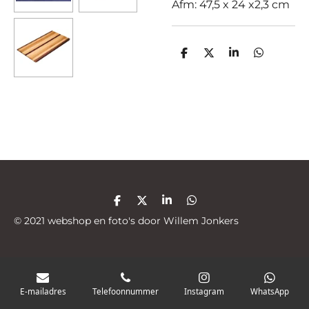
Afm: 47,5 x 24 x2,3 cm
D
D
S
D
e
e
h
e
l
e
a
l
e
l
r
e
n
e
n
D
D
S
D
e
e
h
e
© 2021 webshop en foto's door Willem Jonkers
l
e
a
l
e
l
r
e
n
e
n
E-mailadres
Telefoonnummer
Instagram
WhatsApp