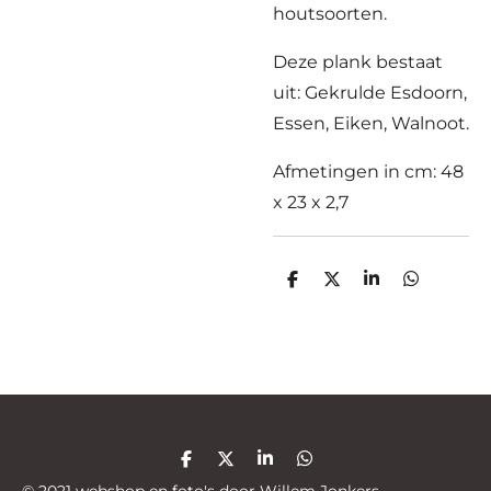
houtsoorten.
Deze plank bestaat
uit: Gekrulde Esdoorn,
Essen, Eiken, Walnoot.
Afmetingen in cm: 48
x 23 x 2,7
D
D
S
D
e
e
h
e
l
e
a
l
e
l
r
e
n
e
n
D
D
S
D
e
e
h
e