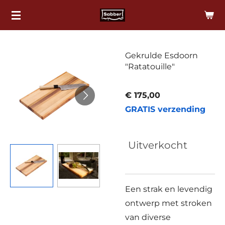
Ga
direct
naar
de
Gekrulde Esdoorn
"Ratatouille"
hoofdinhoud
€ 175,00
GRATIS verzending
Uitverkocht
Een strak en levendig
ontwerp met stroken
van diverse