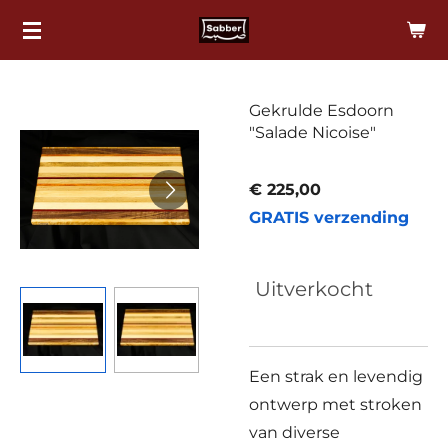
Ga
direct
naar
de
Gekrulde Esdoorn
"Salade Nicoise"
hoofdinhoud
€ 225,00
GRATIS verzending
Uitverkocht
Een strak en levendig
ontwerp met stroken
van diverse