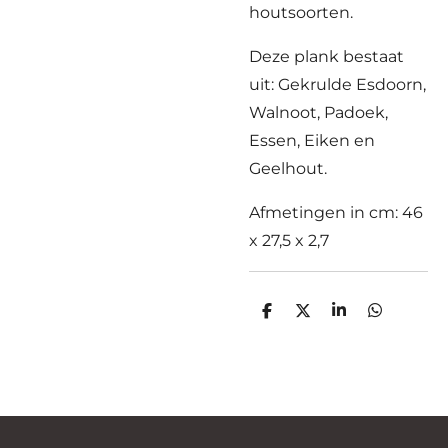
houtsoorten.
Deze plank bestaat
uit: Gekrulde Esdoorn,
Walnoot, Padoek,
Essen, Eiken en
Geelhout.
Afmetingen in cm: 46
x 27,5 x 2,7
D
D
S
D
e
e
h
e
l
e
a
l
e
l
r
e
n
e
n