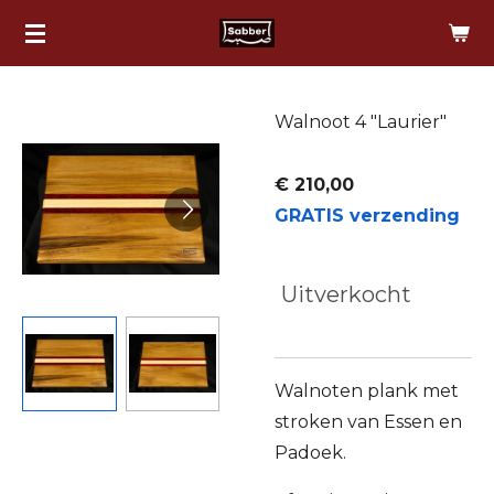
Ga
direct
naar
de
Walnoot 4 "Laurier"
hoofdinhoud
€ 210,00
GRATIS verzending
Uitverkocht
Walnoten plank met
stroken van Essen en
Padoek.