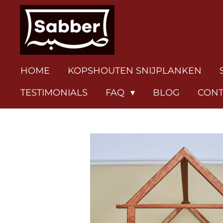
Ga
direct
naar
de
hoofdinhoud
HOME
KOPSHOUTEN SNIJPLANKEN
TESTIMONIALS
FAQ
BLOG
CONT