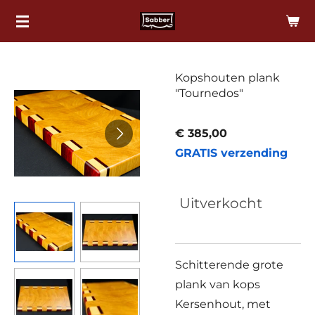
Ga
direct
naar
de
Kopshouten plank
"Tournedos"
hoofdinhoud
€ 385,00
GRATIS verzending
Uitverkocht
Schitterende grote
plank van kops
Kersenhout, met