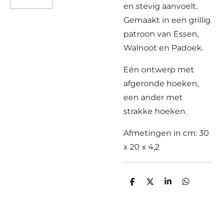
en stevig aanvoelt.
Gemaakt in een grillig
patroon van Essen,
Walnoot en Padoek.
Eén ontwerp met
afgeronde hoeken,
een ander met
strakke hoeken.
Afmetingen in cm: 30
x 20 x 4,2
D
D
S
D
e
e
h
e
l
e
a
l
e
l
r
e
n
e
n