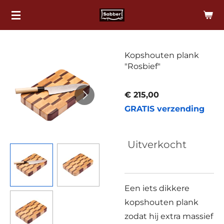
Ga
direct
naar
de
Kopshouten plank
"Rosbief"
hoofdinhoud
€ 215,00
GRATIS verzending
Uitverkocht
Een iets dikkere
kopshouten plank
zodat hij extra massief