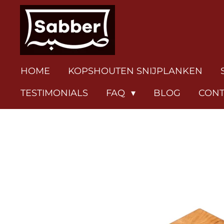
Ga
direct
naar
de
hoofdinhoud
HOME
KOPSHOUTEN SNIJPLANKEN
TESTIMONIALS
FAQ
BLOG
CONT