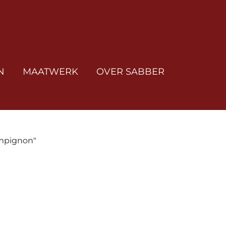
N
MAATWERK
OVER SABBER
mpignon"