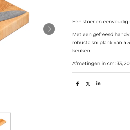
Een stoer en eenvoudig d
Met een gefreesd handva
robuste snijplank van 4,
keuken.
Afmetingen in cm: 33, 20,
D
D
S
e
e
h
l
e
a
e
l
r
n
e