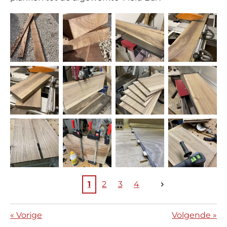
1
2
3
4
«
Vorige
Volgende
»