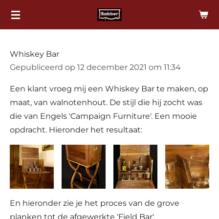
Ga
direct
naar
de
Whiskey Bar
hoofdinhoud
Gepubliceerd op 12 december 2021 om 11:34
Een klant vroeg mij een Whiskey Bar te maken, op
maat, van walnotenhout. De stijl die hij zocht was
die van Engels 'Campaign Furniture'. Een mooie
opdracht. Hieronder het resultaat:
En hieronder zie je het proces van de grove
planken tot de afgewerkte 'Field Bar'.